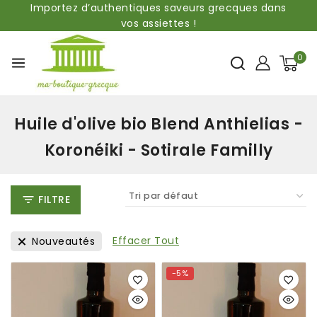
Importez d’authentiques saveurs grecques dans
vos assiettes !
0
Huile d'olive bio Blend Anthielias -
Koronéiki - Sotirale Familly
FILTRE
Effacer Tout
Nouveautés
-5%