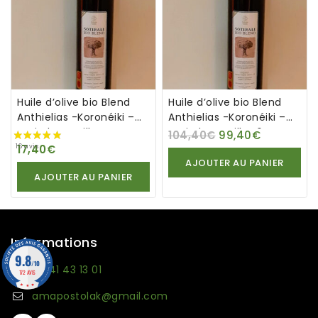
Huile d’olive bio Blend
Huile d’olive bio Blend
Anthielias -Koronéiki –
Anthielias -Koronéiki –
Sotirale Familly
Sotirale Familly x6
104,40
€
99,40
€
17,40
€
AJOUTER AU PANIER
AJOUTER AU PANIER
Informations
9.8
/10
06 41 43 13 01
172 AVIS
amapostolak@gmail.com