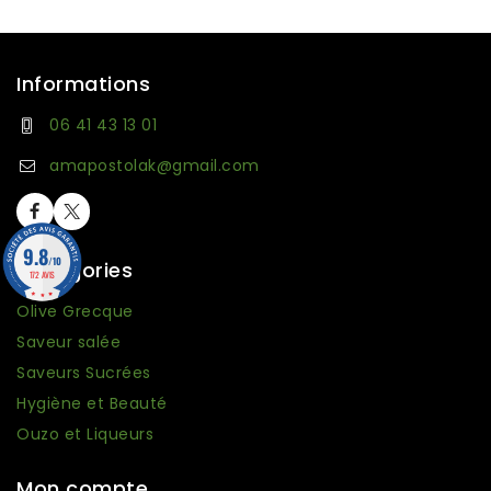
Informations
06 41 43 13 01
amapostolak@gmail.com
9.8
/10
Catégories
172 AVIS
Olive Grecque
Saveur salée
Saveurs Sucrées
Hygiène et Beauté
Ouzo et Liqueurs
Mon compte