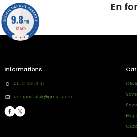
En fo
9.8
/10
172 AVIS
Informations
Cat
06 41 43 13 01
Oliv
Save
amapostolak@gmail.com
Save
Hygi
Ouzo