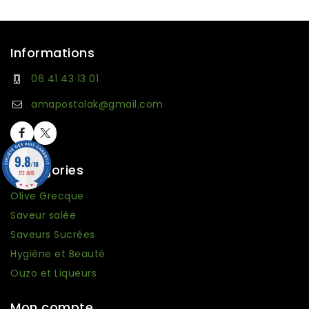
Informations
06 41 43 13 01
amapostolak@gmail.com
9.8
/10
Catégories
172 AVIS
Olive Grecque
Saveur salée
Saveurs Sucrées
Hygiène et Beauté
Ouzo et Liqueurs
Mon compte