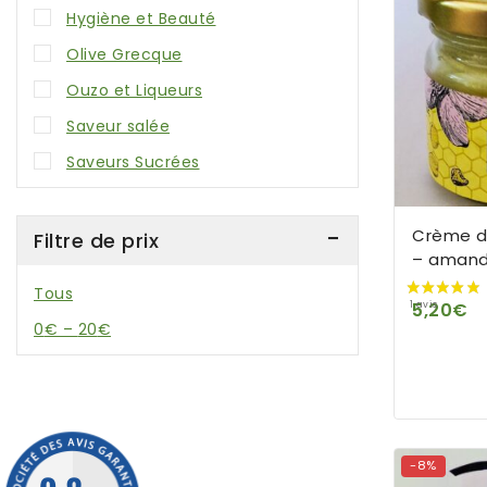
Hygiène et Beauté
Olive Grecque
Ouzo et Liqueurs
Saveur salée
Saveurs Sucrées
Crème de
Filtre de prix
– amand
Tous
5,20
€
0
€
–
20
€
-8%