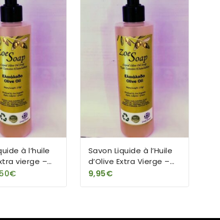
1 avis
uide à l’huile
Savon Liquide à l’Huile
xtra vierge –
d’Olive Extra Vierge –
urel – 250 ml
100% naturel – 500 ml
,50
€
9,95
€