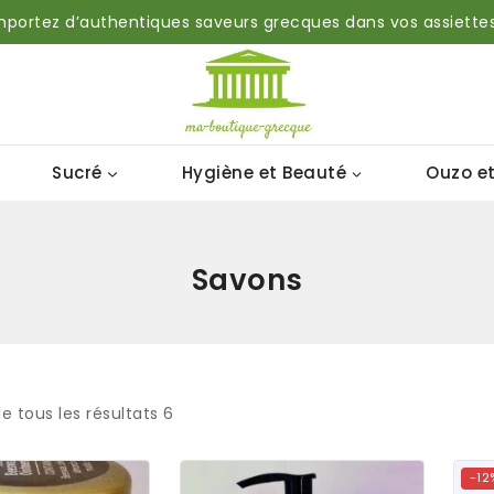
mportez d’authentiques saveurs grecques dans vos assiettes
Sucré
Hygiène et Beauté
Ouzo et
Savons
e tous les résultats
6
-12