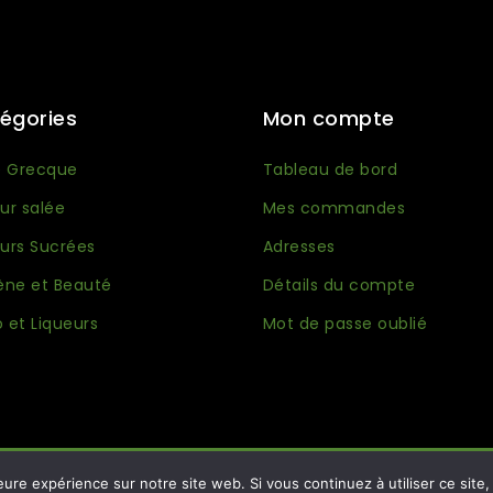
égories
Mon compte
e Grecque
Tableau de bord
ur salée
Mes commandes
urs Sucrées
Adresses
ène et Beauté
Détails du compte
 et Liqueurs
Mot de passe oublié
eure expérience sur notre site web. Si vous continuez à utiliser ce sit