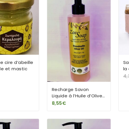
 cire d’abeille
Sa
e et mastic
la
4,
Recharge Savon
Liquide à l’Huile d’Olive
Extra Vierge – 100%
8,55
€
naturel – 500 ml