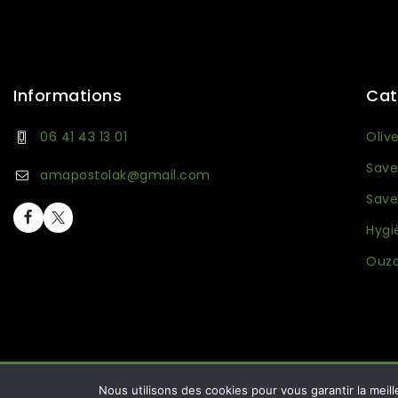
Informations
Cat
06 41 43 13 01
Oliv
Save
amapostolak@gmail.com
Save
Hygi
Ouzo
© 2026 Ma boutique Grecque. Conception :
Amplifeo
.
Nous utilisons des cookies pour vous garantir la meill