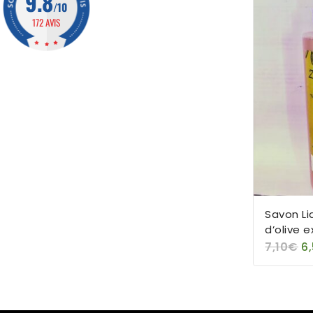
9.8
/10
172 AVIS
Savon Liq
d’olive e
100% nat
7,10
€
6