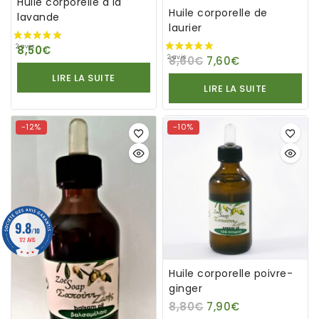
Huile corporelle à la
Huile corporelle de
lavande
laurier
8,50
€
8,60
€
7,60
€
1 avis
LIRE LA SUITE
LIRE LA SUITE
-12%
-10%
9.8
/10
172 AVIS
Huile corporelle poivre-
ginger
8,80
€
7,90
€