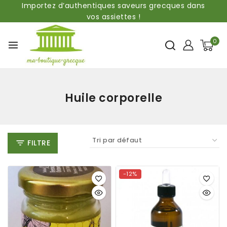
Importez d’authentiques saveurs grecques dans
vos assiettes !
0
Huile corporelle
FILTRE
-12%