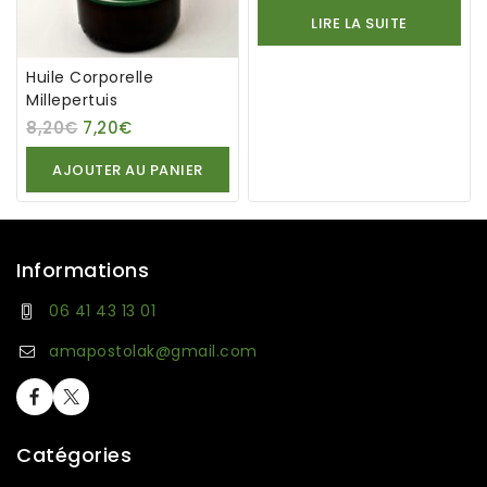
LIRE LA SUITE
Huile Corporelle
Millepertuis
8,20
€
7,20
€
AJOUTER AU PANIER
2 avis
Informations
2 avis
06 41 43 13 01
amapostolak@gmail.com
Catégories