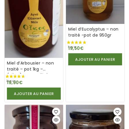
Miel d’Eucalyptus – non
traité -pot de 950gr
19,50
€
AJOUTER AU PANIER
Miel d’Arbousier – non
traité – pot 1kg –
(oikos)- Agno Elliniko
Meli
19,90
€
AJOUTER AU PANIER