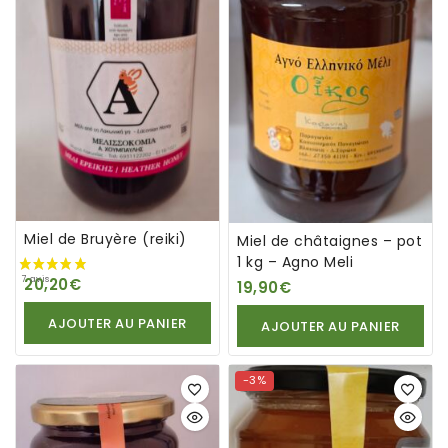
3 avis
Miel de Bruyère (reiki)
Miel de châtaignes – pot
1 kg – Agno Meli
20,20
€
19,90
€
24 avis
AJOUTER AU PANIER
AJOUTER AU PANIER
-3%