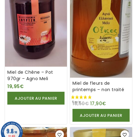
Miel de Chêne – Pot
970gr – Agno Meli
Miel de fleurs de
19,95
€
printemps – non traité
AJOUTER AU PANIER
18,50
€
17,90
€
AJOUTER AU PANIER
9.8
-4%
/10
172 AVIS