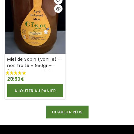
Miel de Sapin (Vanille) -
non traité – 950gr –
(Oikos)- Agno Elliniko
Meli
20,50
€
AJOUTER AU PANIER
CHARGER PLUS