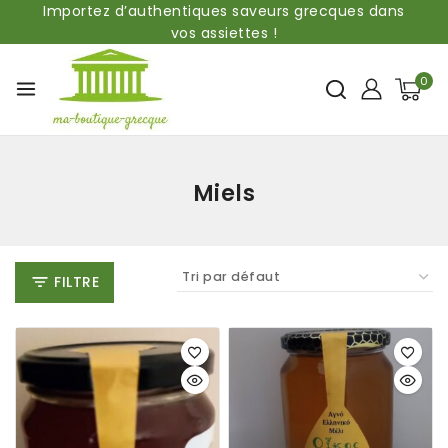
Importez d’authentiques saveurs grecques dans
vos assiettes !
0
Miels
FILTRE