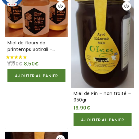
7 avis
Miel de fleurs de
printemps Sotirali –
500gr
8,90
€
8,50
€
AJOUTER AU PANIER
Miel de Pin – non traité –
950gr
19,90
€
AJOUTER AU PANIER