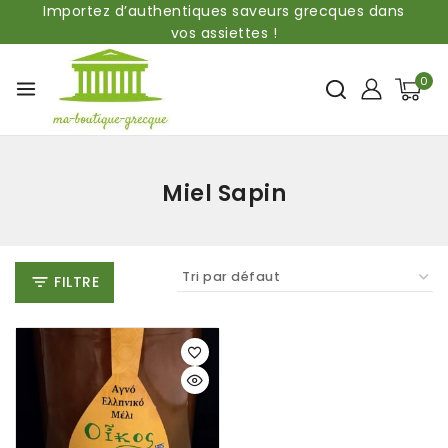
Importez d’authentiques saveurs grecques dans
vos assiettes !
0
Miel Sapin
FILTRE