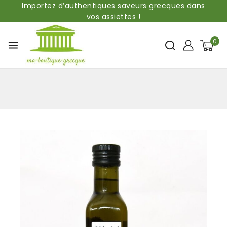
Importez d’authentiques saveurs grecques dans
vos assiettes !
0