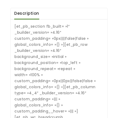
Description
[et_pb_section fb_built= »1″
_builder_version= »4.16″
custom_padding= »0px||||false|false »
global_colors_info= »{} »][et_pb_row
_builder_version= »4.16″
background_size= »initial »
background_position= »top_left »
background_repeat= »repeat »
width= »100% »
custom_padding= »0px||0px||false|false »
global_colors_info= »{} »][et_pb_column
type= »4_4″ _builder_version= »4.16″
custom_padding= »||| »
global_colors_info= »{} »
custom_padding__hover= »||| »]
[et_pb_wc_breadcrumb