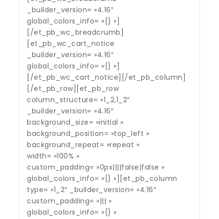
_builder_version= »4.16″
global_colors_info= »{} »]
[/et_pb_wc_breadcrumb]
[et_pb_wc_cart_notice
_builder_version= »4.16″
global_colors_info= »{} »]
[/et_pb_wc_cart_notice][/et_pb_column]
[/et_pb_row][et_pb_row
column_structure= »1_2,1_2″
_builder_version= »4.16″
background_size= »initial »
background_position= »top_left »
background_repeat= »repeat »
width= »100% »
custom_padding= »0px||||false|false »
global_colors_info= »{} »][et_pb_column
type= »1_2″ _builder_version= »4.16″
custom_padding= »||| »
global_colors_info= »{} »