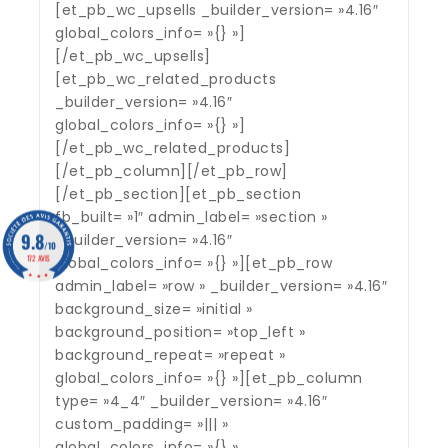
[et_pb_wc_upsells _builder_version= »4.16″
global_colors_info= »{} »]
[/et_pb_wc_upsells]
[et_pb_wc_related_products
_builder_version= »4.16″
global_colors_info= »{} »]
[/et_pb_wc_related_products]
[/et_pb_column][/et_pb_row]
[/et_pb_section][et_pb_section
fb_built= »1″ admin_label= »section »
9.8
_builder_version= »4.16″
/10
172 AVIS
global_colors_info= »{} »][et_pb_row
admin_label= »row » _builder_version= »4.16″
background_size= »initial »
background_position= »top_left »
background_repeat= »repeat »
global_colors_info= »{} »][et_pb_column
type= »4_4″ _builder_version= »4.16″
custom_padding= »||| »
global_colors_info= »{} »