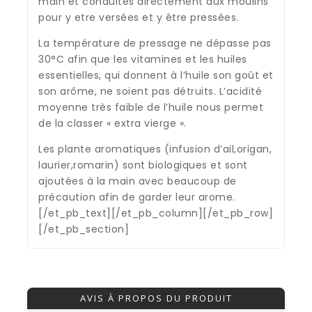
main et conduites directement aux moulins
pour y etre versées et y être pressées.
La température de pressage ne dépasse pas
30°C afin que les vitamines et les huiles
essentielles, qui donnent à l’huile son goût et
son arôme, ne soient pas détruits. L’acidité
moyenne très faible de l’huile nous permet
de la classer « extra vierge ».
Les plante aromatiques (infusion d’ail,origan,
laurier,romarin) sont biologiques et sont
ajoutées à la main avec beaucoup de
précaution afin de garder leur arome.
[/et_pb_text][/et_pb_column][/et_pb_row]
[/et_pb_section]
AVIS À PROPOS DU PRODUIT