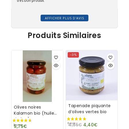
très bon produit
AFFICHER PLUS D'AVIS
Produits Similaires
-3%
Tapenade piquante
Olives noires
d’olives vertes bio
Kalamon bio (huile
d’olive) avec noyau
4,55
€
4,40
€
Silver Leaf
5,75
€