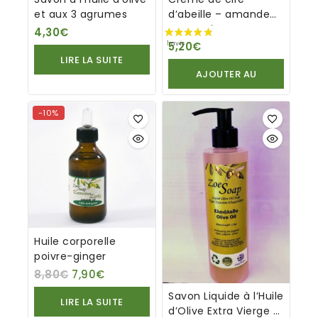
et aux 3 agrumes
d’abeille – amande
et mastic
4,30
€
5,20
€
LIRE LA SUITE
AJOUTER AU
PANIER
-10%
Huile corporelle
poivre-ginger
8,80
€
7,90
€
Savon Liquide à l’Huile
LIRE LA SUITE
d’Olive Extra Vierge –