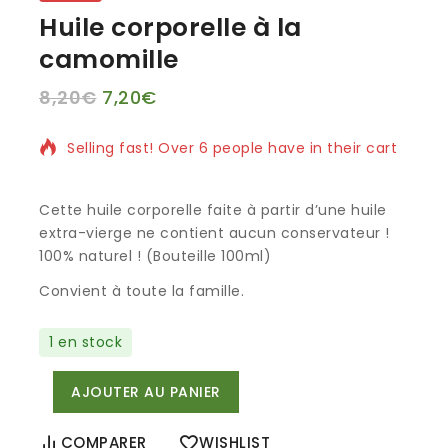
Huile corporelle à la
camomille
8,20
€
7,20
€
9 produits vendus au cours des 10 dernières heure
Selling fast! Over 6 people have in their cart
Cette huile corporelle faite à partir d’une huile
extra-vierge ne contient aucun conservateur !
100% naturel ! (Bouteille 100ml)
Convient à toute la famille.
1 en stock
AJOUTER AU PANIER
COMPARER
WISHLIST