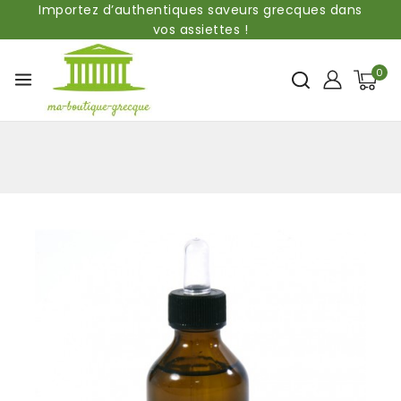
Importez d’authentiques saveurs grecques dans
vos assiettes !
0