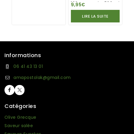
100% naturel – 500 ml
9,95
€
LIRE LA SUITE
Informations
06 41 43 13 01
amapostolak@gmail.com
Catégories
Olive Grecque
Saveur salée