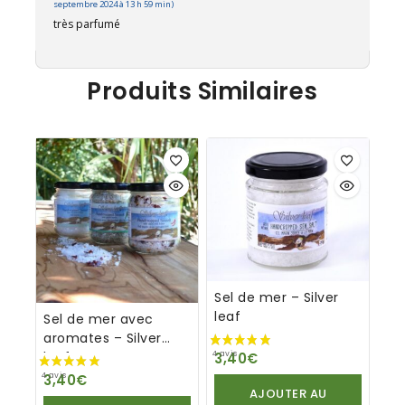
septembre 2024 à 13 h 59 min)
très parfumé
Produits Similaires
Sel de mer – Silver
leaf
Sel de mer avec
aromates – Silver
leaf
3,40
€
3,40
€
AJOUTER AU