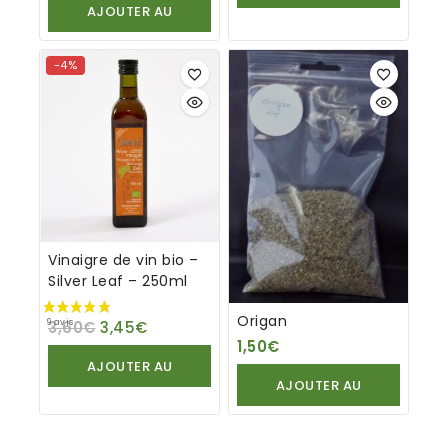
AJOUTER AU
PANIER
PANIER
-4%
Vinaigre de vin bio –
Silver Leaf – 250ml
Origan
3,60
€
3,45
€
1,50
€
AJOUTER AU
AJOUTER AU
PANIER
PANIER