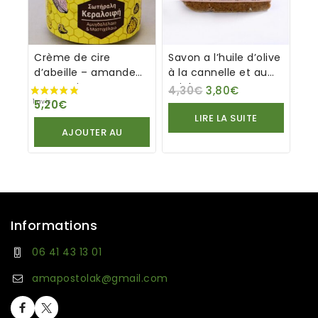
Crème de cire
Savon a l’huile d’olive
d’abeille – amande
à la cannelle et au
et mastic
miel
4,30
€
3,80
€
5,20
€
LIRE LA SUITE
AJOUTER AU
PANIER
Informations
06 41 43 13 01
amapostolak@gmail.com