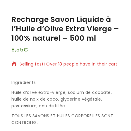
Recharge Savon Liquide à
l’Huile d’Olive Extra Vierge –
100% naturel – 500 ml
8,55
€
3 produits vendus au cours des 11 dernières heures
Selling fast! Over 18 people have in their cart
Ingrédients
Huile d’olive extra-vierge, sodium de cocoate,
huile de noix de coco, glycérine végétale,
postassium, eau distillée.
TOUS LES SAVONS ET HUILES CORPORELLES SONT
CONTROLES.