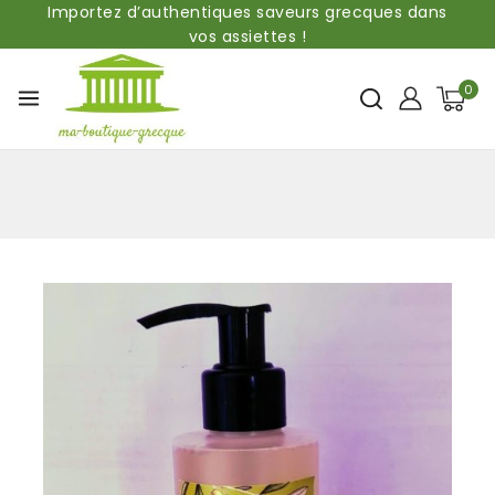
Importez d’authentiques saveurs grecques dans
vos assiettes !
0