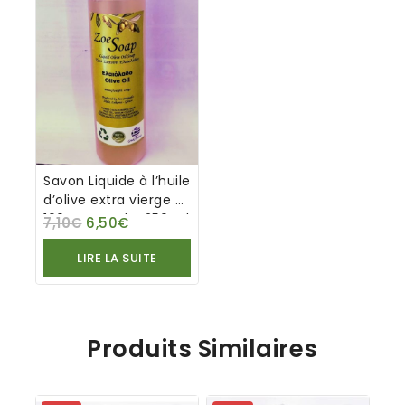
Savon Liquide à l’huile
d’olive extra vierge –
100% naturel – 250 ml
7,10
€
6,50
€
LIRE LA SUITE
Produits Similaires