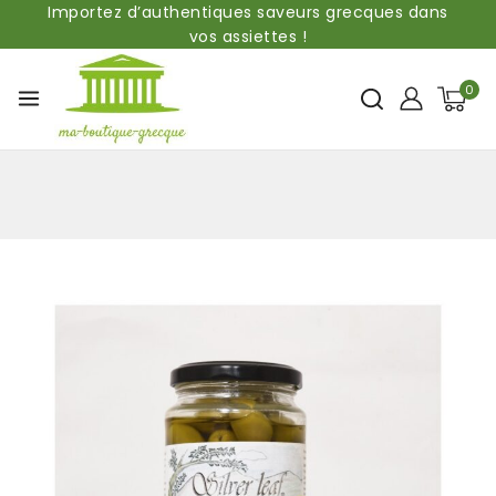
Importez d’authentiques saveurs grecques dans
vos assiettes !
0