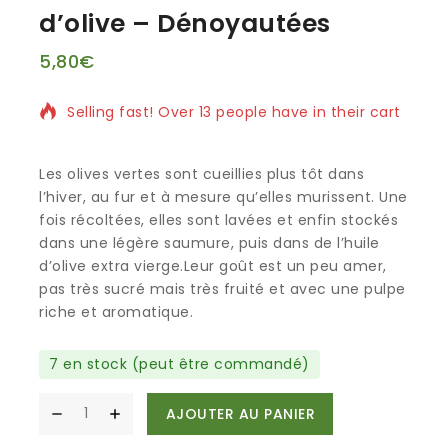
d’olive – Dénoyautées
5,80
€
11 produits vendus au cours des 10 dernières heure
Selling fast! Over 13 people have in their cart
Les olives vertes sont cueillies plus tôt dans
l’hiver, au fur et à mesure qu’elles murissent. Une
fois récoltées, elles sont lavées et enfin stockés
dans une légère saumure, puis dans de l’huile
d’olive extra vierge.Leur goût est un peu amer,
pas très sucré mais très fruité et avec une pulpe
riche et aromatique.
7 en stock (peut être commandé)
AJOUTER AU PANIER