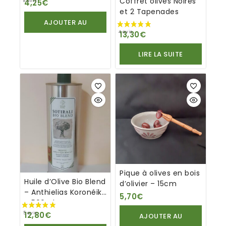
Coffret olives Noires
4,25
€
et 2 Tapenades
AJOUTER AU
13,30
€
PANIER
LIRE LA SUITE
Pique à olives en bois
Huile d’Olive Bio Blend
d’olivier – 15cm
– Anthielias Koronéiki
5,70
€
– 500ml
12,80
€
AJOUTER AU