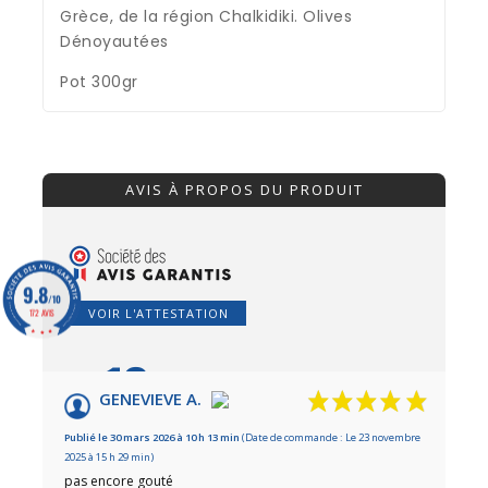
Grèce, de la région Chalkidiki. Olives
Dénoyautées
Pot 300gr
AVIS À PROPOS DU PRODUIT
9.8
/10
VOIR L'ATTESTATION
172 AVIS
10
/10
GENEVIEVE A.
Basé sur 2 avis
Publié le 30 mars 2026 à 10 h 13 min
(Date de commande : Le 23 novembre
2025 à 15 h 29 min)
pas encore gouté